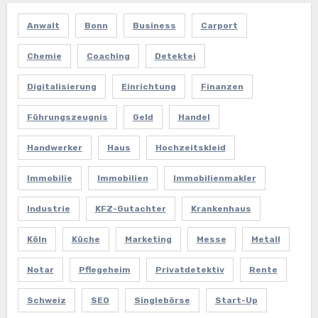
Anwalt
Bonn
Business
Carport
Chemie
Coaching
Detektei
Digitalisierung
Einrichtung
Finanzen
Führungszeugnis
Geld
Handel
Handwerker
Haus
Hochzeitskleid
Immobilie
Immobilien
Immobilienmakler
Industrie
KFZ-Gutachter
Krankenhaus
Köln
Küche
Marketing
Messe
Metall
Notar
Pflegeheim
Privatdetektiv
Rente
Schweiz
SEO
Singlebörse
Start-Up