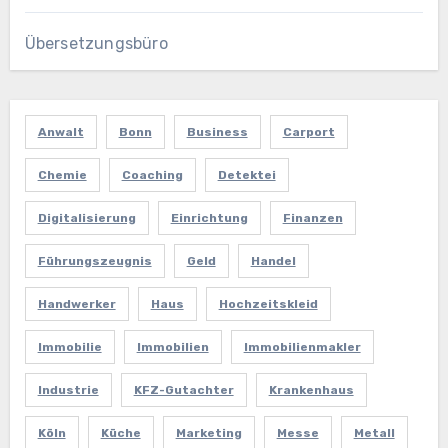
Übersetzungsbüro
Anwalt
Bonn
Business
Carport
Chemie
Coaching
Detektei
Digitalisierung
Einrichtung
Finanzen
Führungszeugnis
Geld
Handel
Handwerker
Haus
Hochzeitskleid
Immobilie
Immobilien
Immobilienmakler
Industrie
KFZ-Gutachter
Krankenhaus
Köln
Küche
Marketing
Messe
Metall