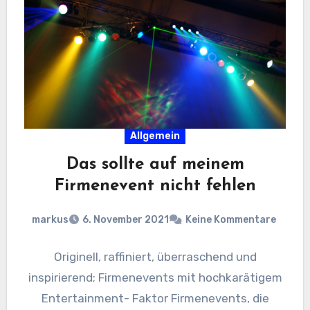
Allgemein
Das sollte auf meinem
Firmenevent nicht fehlen
markus
6. November 2021
Keine Kommentare
Originell, raffiniert, überraschend und
inspirierend; Firmenevents mit hochkarätigem
Entertainment- Faktor Firmenevents, die