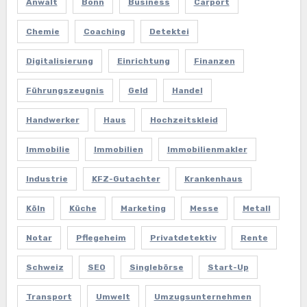
Anwalt
Bonn
Business
Carport
Chemie
Coaching
Detektei
Digitalisierung
Einrichtung
Finanzen
Führungszeugnis
Geld
Handel
Handwerker
Haus
Hochzeitskleid
Immobilie
Immobilien
Immobilienmakler
Industrie
KFZ-Gutachter
Krankenhaus
Köln
Küche
Marketing
Messe
Metall
Notar
Pflegeheim
Privatdetektiv
Rente
Schweiz
SEO
Singlebörse
Start-Up
Transport
Umwelt
Umzugsunternehmen