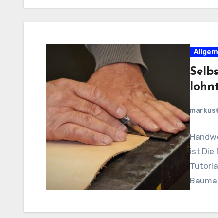
Allgem
Selb
lohnt
markus
Handwe
ist Die
Tutori
Baumark