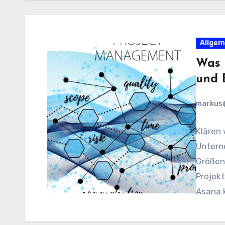
Allgem
Was 
und 
markus
Klären 
Untern
Größen 
Projek
Asana k
und…