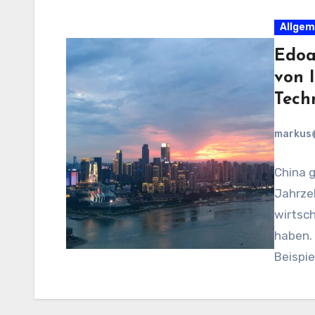
Allgem
Edoa
von 
Tech
markus
China g
Jahrze
wirtsch
haben. 
Beispie