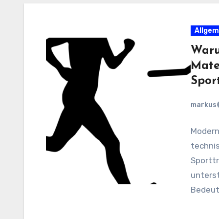
Allgem
Waru
Mate
Spor
markus
Moderne
techni
Sportt
unterst
Bedeutu