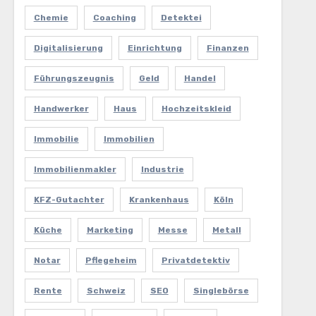
Chemie
Coaching
Detektei
Digitalisierung
Einrichtung
Finanzen
Führungszeugnis
Geld
Handel
Handwerker
Haus
Hochzeitskleid
Immobilie
Immobilien
Immobilienmakler
Industrie
KFZ-Gutachter
Krankenhaus
Köln
Küche
Marketing
Messe
Metall
Notar
Pflegeheim
Privatdetektiv
Rente
Schweiz
SEO
Singlebörse