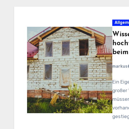
Allgem
Wiss
hoch
beim
markus
Ein Eig
großer 
müssen 
vorhan
gestie