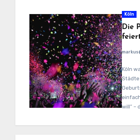
Köln
Die 
feie
markus
Köln wa
Städte 
Geburts
einfac
will“ –