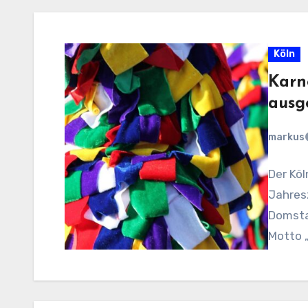
Köln
Karn
ausg
markus
Der Köl
Jahresz
Domstad
Motto 