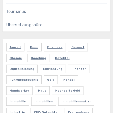
Tourismus
Übersetzungsbüro
Anwalt
Bonn
Business
Carport
Chemie
Coaching
Detektei
Digitalisierung
Einrichtung
Finanzen
Führungszeugnis
Geld
Handel
Handwerker
Haus
Hochzeitskleid
Immobilie
Immobilien
Immobilienmakler
Industrie
KFZ-Gutachter
Krankenhaus