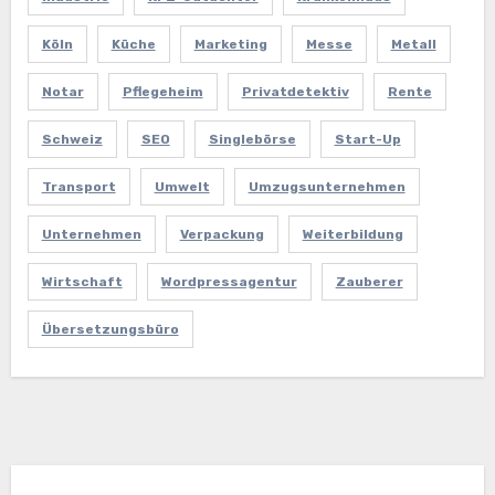
Köln
Küche
Marketing
Messe
Metall
Notar
Pflegeheim
Privatdetektiv
Rente
Schweiz
SEO
Singlebörse
Start-Up
Transport
Umwelt
Umzugsunternehmen
Unternehmen
Verpackung
Weiterbildung
Wirtschaft
Wordpressagentur
Zauberer
Übersetzungsbüro