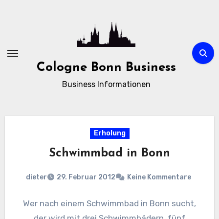
Zum
Inhalt
springen
Cologne Bonn Business
Business Informationen
Erholung
Schwimmbad in Bonn
dieter
29. Februar 2012
Keine Kommentare
Wer nach einem Schwimmbad in Bonn sucht,
der wird mit drei Schwimmbädern, fünf