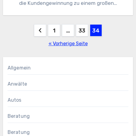
die Kundengewinnung zu einem großen…
Seitennummerierung
1
…
33
34
der
« Vorherige Seite
Beiträge
Allgemein
Anwälte
Autos
Beratung
Beratung