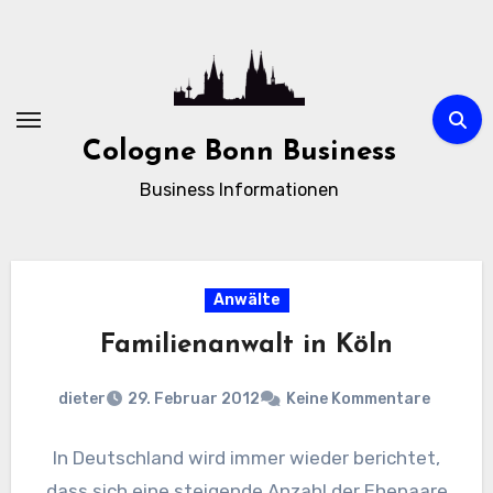
Zum
Inhalt
springen
Cologne Bonn Business
Business Informationen
Anwälte
Familienanwalt in Köln
dieter
29. Februar 2012
Keine Kommentare
In Deutschland wird immer wieder berichtet,
dass sich eine steigende Anzahl der Ehepaare