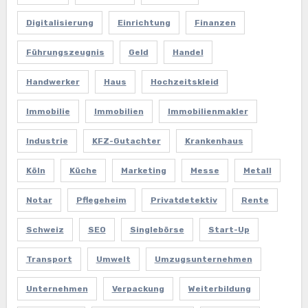
Digitalisierung
Einrichtung
Finanzen
Führungszeugnis
Geld
Handel
Handwerker
Haus
Hochzeitskleid
Immobilie
Immobilien
Immobilienmakler
Industrie
KFZ-Gutachter
Krankenhaus
Köln
Küche
Marketing
Messe
Metall
Notar
Pflegeheim
Privatdetektiv
Rente
Schweiz
SEO
Singlebörse
Start-Up
Transport
Umwelt
Umzugsunternehmen
Unternehmen
Verpackung
Weiterbildung