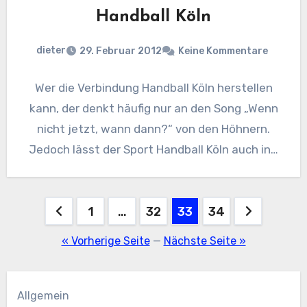
Handball Köln
dieter
29. Februar 2012
Keine Kommentare
Wer die Verbindung Handball Köln herstellen
kann, der denkt häufig nur an den Song „Wenn
nicht jetzt, wann dann?“ von den Höhnern.
Jedoch lässt der Sport Handball Köln auch in…
Seitennummerierung
1
…
32
33
34
der
« Vorherige Seite
—
Nächste Seite »
Beiträge
Allgemein