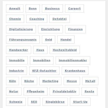
Anwalt
Bonn
Business
Carport
Chemie
Coaching
Detektei
Digitalisierung
Einrichtung
Finanzen
Führungszeugnis
Geld
Handel
Handwerker
Haus
Hochzeitskleid
Immobilie
Immobilien
Immobilienmakler
Industrie
KFZ-Gutachter
Krankenhaus
Köln
Küche
Marketing
Messe
Metall
Notar
Pflegeheim
Privatdetektiv
Rente
Schweiz
SEO
Singlebörse
Start-Up