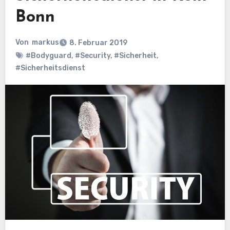
Bonn
Von
markus
8. Februar 2019
#Bodyguard
,
#Security
,
#Sicherheit
,
#Sicherheitsdienst