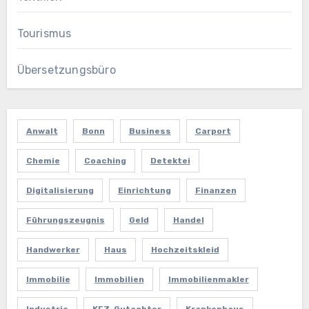
Tourismus
Übersetzungsbüro
Anwalt
Bonn
Business
Carport
Chemie
Coaching
Detektei
Digitalisierung
Einrichtung
Finanzen
Führungszeugnis
Geld
Handel
Handwerker
Haus
Hochzeitskleid
Immobilie
Immobilien
Immobilienmakler
Industrie
KFZ-Gutachter
Krankenhaus