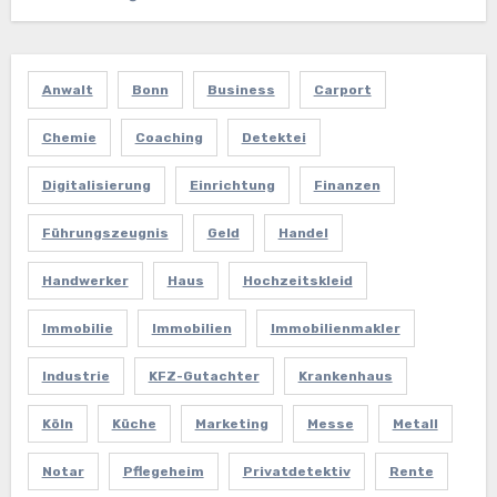
Anwalt
Bonn
Business
Carport
Chemie
Coaching
Detektei
Digitalisierung
Einrichtung
Finanzen
Führungszeugnis
Geld
Handel
Handwerker
Haus
Hochzeitskleid
Immobilie
Immobilien
Immobilienmakler
Industrie
KFZ-Gutachter
Krankenhaus
Köln
Küche
Marketing
Messe
Metall
Notar
Pflegeheim
Privatdetektiv
Rente