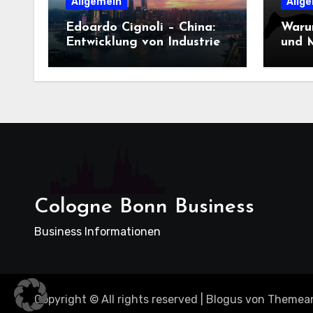
Allgemein
Allg
Edoardo Cignoli – China:
Waru
Entwicklung von Industrie,
und M
Innovation und
Dame
Technologie
entsc
Cologne Bonn Business
Business Informationen
Copyright © All rights reserved
|
Blogus
von
Themea