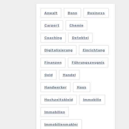
Anwalt
Bonn
Business
Carport
Chemie
Coaching
Detektei
Digitalisierung
Einrichtung
Finanzen
Führungszeugnis
Geld
Handel
Handwerker
Haus
Hochzeitskleid
Immobilie
Immobilien
Immobilienmakler