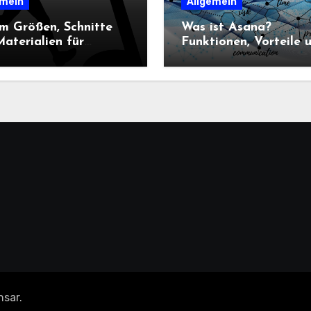
emein
Allgemein
m Größen, Schnitte
Was ist Asana?
aterialien für
Funktionen, Vorteile 
n-Sportbekleidung
Einsatz im
heidend sind
Projektmanagement
nsar
.