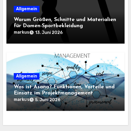
Allgemein
Warum Größen, Schnitte und Materialien
für Damen-Sportbekleidung
entscheidend sind
markus
13. Juni 2026
Allgemein
Was ist Asana? Funktionen, Vorteile und
Einsatz im Projektmanagement
markus
5. Juni 2026