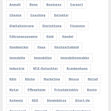
Anwalt
Bonn
Business
Carport
Chemie
Coaching
Detektei
Digitalisierung
Einrichtung
Finanzen
Führungszeugnis
Geld
Handel
Handwerker
Haus
Hochzeitskleid
Immobilie
Immobilien
Immobilienmakler
Industrie
KFZ-Gutachter
Krankenhaus
Köln
Küche
Marketing
Messe
Metall
Notar
Pflegeheim
Privatdetektiv
Rente
Schweiz
SEO
Singlebörse
Start-Up