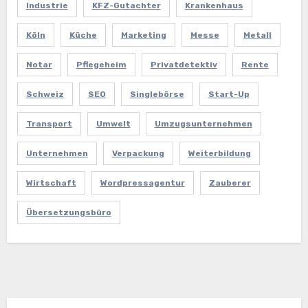
Industrie
KFZ-Gutachter
Krankenhaus
Köln
Küche
Marketing
Messe
Metall
Notar
Pflegeheim
Privatdetektiv
Rente
Schweiz
SEO
Singlebörse
Start-Up
Transport
Umwelt
Umzugsunternehmen
Unternehmen
Verpackung
Weiterbildung
Wirtschaft
Wordpressagentur
Zauberer
Übersetzungsbüro