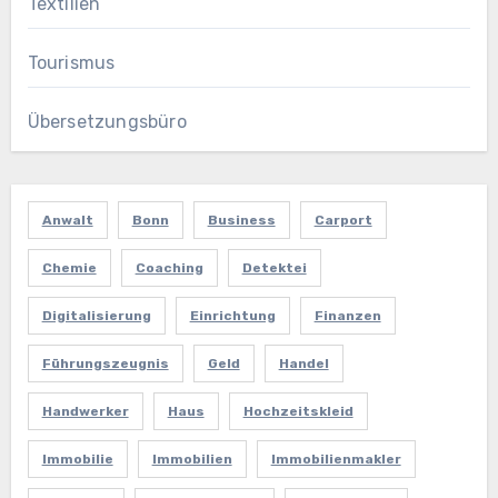
Textilien
Tourismus
Übersetzungsbüro
Anwalt
Bonn
Business
Carport
Chemie
Coaching
Detektei
Digitalisierung
Einrichtung
Finanzen
Führungszeugnis
Geld
Handel
Handwerker
Haus
Hochzeitskleid
Immobilie
Immobilien
Immobilienmakler