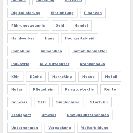
Chemie
Coaching
Detektei
Digitalisierung
Einrichtung
Finanzen
Führungszeugnis
Geld
Handel
Handwerker
Haus
Hochzeitskleid
Immobilie
Immobilien
Immobilienmakler
Industrie
KFZ-Gutachter
Krankenhaus
Köln
Küche
Marketing
Messe
Metall
Notar
Pflegeheim
Privatdetektiv
Rente
Schweiz
SEO
Singlebörse
Start-Up
Transport
Umwelt
Umzugsunternehmen
Unternehmen
Verpackung
Weiterbildung