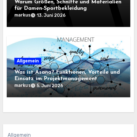
Warum Größen, Schnitte und Materialien
für Damen-Sportbekleidung
entscheidend sind
markus
13. Juni 2026
Allgemein
Was ist Asana? Funktionen, Vorteile und
Einsatz im Projektmanagement
markus
5. Juni 2026
Allgemein