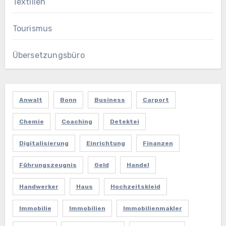
Textilien
Tourismus
Übersetzungsbüro
Anwalt
Bonn
Business
Carport
Chemie
Coaching
Detektei
Digitalisierung
Einrichtung
Finanzen
Führungszeugnis
Geld
Handel
Handwerker
Haus
Hochzeitskleid
Immobilie
Immobilien
Immobilienmakler