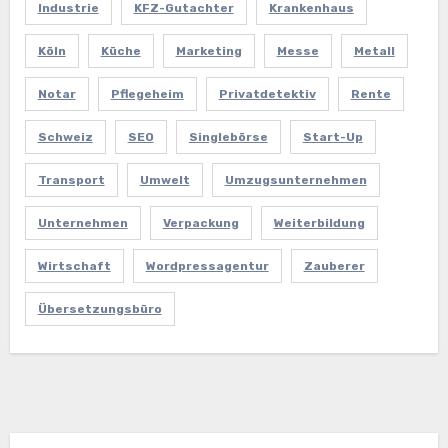
Industrie
KFZ-Gutachter
Krankenhaus
Köln
Küche
Marketing
Messe
Metall
Notar
Pflegeheim
Privatdetektiv
Rente
Schweiz
SEO
Singlebörse
Start-Up
Transport
Umwelt
Umzugsunternehmen
Unternehmen
Verpackung
Weiterbildung
Wirtschaft
Wordpressagentur
Zauberer
Übersetzungsbüro