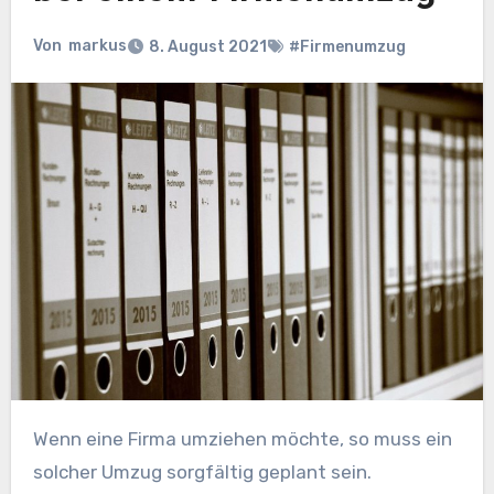
Von
markus
8. August 2021
#Firmenumzug
Wenn eine Firma umziehen möchte, so muss ein
solcher Umzug sorgfältig geplant sein.