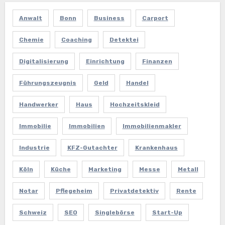
Anwalt
Bonn
Business
Carport
Chemie
Coaching
Detektei
Digitalisierung
Einrichtung
Finanzen
Führungszeugnis
Geld
Handel
Handwerker
Haus
Hochzeitskleid
Immobilie
Immobilien
Immobilienmakler
Industrie
KFZ-Gutachter
Krankenhaus
Köln
Küche
Marketing
Messe
Metall
Notar
Pflegeheim
Privatdetektiv
Rente
Schweiz
SEO
Singlebörse
Start-Up