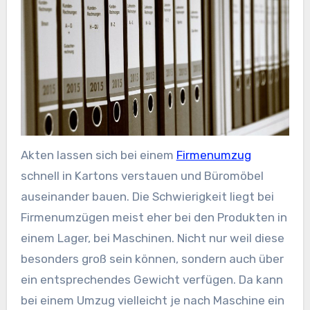
Akten lassen sich bei einem
Firmenumzug
schnell in Kartons verstauen und Büromöbel
auseinander bauen. Die Schwierigkeit liegt bei
Firmenumzügen meist eher bei den Produkten in
einem Lager, bei Maschinen. Nicht nur weil diese
besonders groß sein können, sondern auch über
ein entsprechendes Gewicht verfügen. Da kann
bei einem Umzug vielleicht je nach Maschine ein