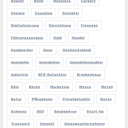
Anwalt
Bonn
Business
Carport
Chemie
Coaching
Detektei
Digitalisierung
Einrichtung
Finanzen
Führungszeugnis
Geld
Handel
Handwerker
Haus
Hochzeitskleid
Immobilie
Immobilien
Immobilienmakler
Industrie
KFZ-Gutachter
Krankenhaus
Köln
Küche
Marketing
Messe
Metall
Notar
Pflegeheim
Privatdetektiv
Rente
Schweiz
SEO
Singlebörse
Start-Up
Transport
Umwelt
Umzugsunternehmen