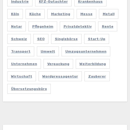
Industrie
KFZ-Gutachter
Krankenhaus
Köln
Küche
Marketing
Messe
Metall
Notar
Pflegeheim
Privatdetektiv
Rente
Schweiz
SEO
Singlebörse
Start-Up
Transport
Umwelt
Umzugsunternehmen
Unternehmen
Verpackung
Weiterbildung
Wirtschaft
Wordpressagentur
Zauberer
Übersetzungsbüro