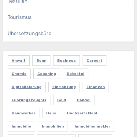
Textilien
Tourismus
Übersetzungsbüro
Anwalt
Bonn
Business
Carport
Chemie
Coaching
Detektei
Digitalisierung
Einrichtung
Finanzen
Führungszeugnis
Geld
Handel
Handwerker
Haus
Hochzeitskleid
Immobilie
Immobilien
Immobilienmakler