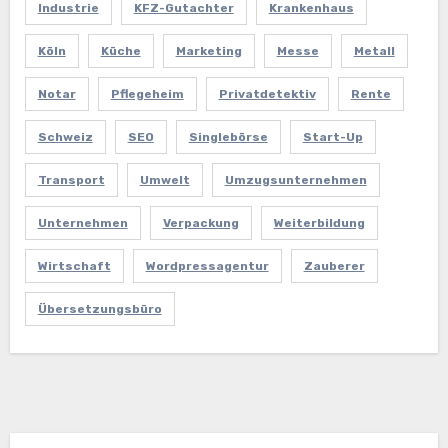
Industrie
KFZ-Gutachter
Krankenhaus
Köln
Küche
Marketing
Messe
Metall
Notar
Pflegeheim
Privatdetektiv
Rente
Schweiz
SEO
Singlebörse
Start-Up
Transport
Umwelt
Umzugsunternehmen
Unternehmen
Verpackung
Weiterbildung
Wirtschaft
Wordpressagentur
Zauberer
Übersetzungsbüro