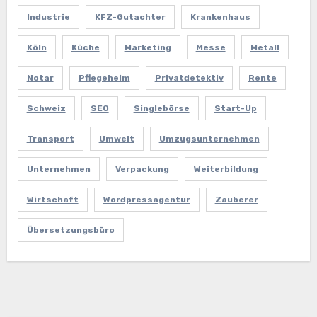
Industrie
KFZ-Gutachter
Krankenhaus
Köln
Küche
Marketing
Messe
Metall
Notar
Pflegeheim
Privatdetektiv
Rente
Schweiz
SEO
Singlebörse
Start-Up
Transport
Umwelt
Umzugsunternehmen
Unternehmen
Verpackung
Weiterbildung
Wirtschaft
Wordpressagentur
Zauberer
Übersetzungsbüro