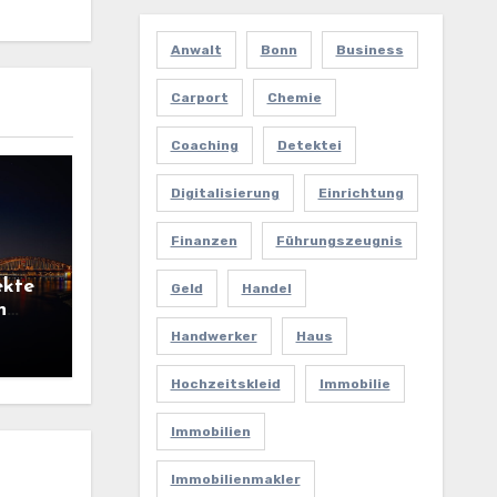
Anwalt
Bonn
Business
Carport
Chemie
Coaching
Detektei
Digitalisierung
Einrichtung
Finanzen
Führungszeugnis
ekte
Geld
Handel
n
Handwerker
Haus
Hochzeitskleid
Immobilie
Immobilien
Immobilienmakler