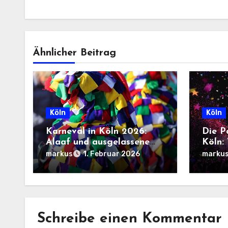
Ähnlicher Beitrag
Köln
Köln
Karneval in Köln 2026:
Die P
Alaaf und ausgelassene
Köln:
Feiern
in de
markus
marku
1. Februar 2026
Schreibe einen Kommentar