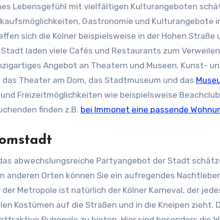
es Lebensgefühl mit vielfältigen Kulturangeboten schä
inkaufsmöglichkeiten, Gastronomie und Kulturangebote i
en sich die Kölner beispielsweise in der Hohen Straße 
 Stadt laden viele Cafés und Restaurants zum Verweile
inzigartiges Angebot an Theatern und Museen. Kunst- u
per, das Theater am Dom, das Stadtmuseum und das
Muse
- und Freizeitmöglichkeiten wie beispielsweise Beachclub
uchenden finden z.B.
bei Immonet eine passende Wohnu
Domstadt
e das abwechslungsreiche Partyangebot der Stadt schätz
len anderen Orten können Sie ein aufregendes Nachtleben
 der Metropole ist natürlich der Kölner Karneval, der jed
len Kostümen auf die Straßen und in die Kneipen zieht. 
ttraktive Ruhepole zu bieten. Hier sind besonders die 