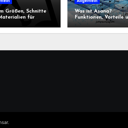
emein
Allgemein
m Größen, Schnitte
Was ist Asana?
aterialien für
Funktionen, Vorteile 
n-Sportbekleidung
Einsatz im
heidend sind
Projektmanagement
nsar
.