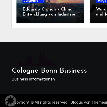
Allgemein
Allg
Edoardo Cignoli – China:
Waru
Entwicklung von Industrie,
und M
Innovation und
Dame
Technologie
entsc
Cologne Bonn Business
Business Informationen
Copyright © All rights reserved
|
Blogus
von
Themea