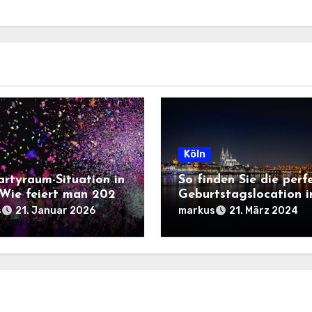
Köln
artyraum-Situation in
So finden Sie die perf
 Wie feiert man 2026
Geburtstagslocation i
r Domstadt?
Köln
s
markus
21. Januar 2026
21. März 2024