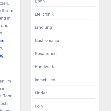
Bonn
tzen,
n Ihrem
Elektronik
und in
n und
Erholung
nd
um
Gastronomie
s,
Gesundheit
ng
.
Handwerk
Immobilien
en. Im
 in
Kinder
es Jahr
Doch
Köln
Wiesen