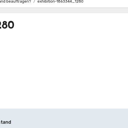
tand beauftragen?
exhibition-1863344_1280
280
stand