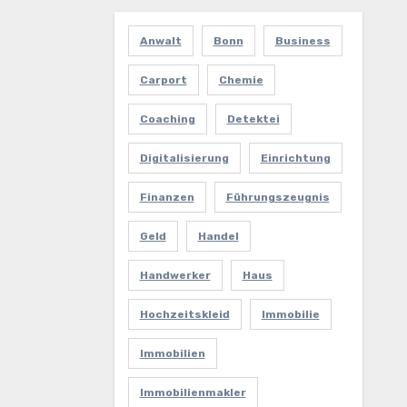
Anwalt
Bonn
Business
Carport
Chemie
Coaching
Detektei
Digitalisierung
Einrichtung
Finanzen
Führungszeugnis
Geld
Handel
Handwerker
Haus
Hochzeitskleid
Immobilie
Immobilien
Immobilienmakler