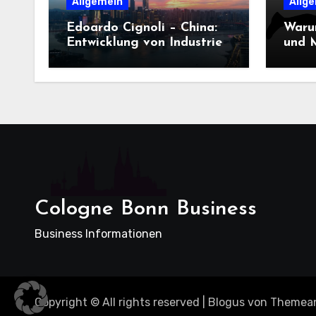
Allgemein
Allg
Edoardo Cignoli – China:
Waru
Entwicklung von Industrie,
und M
Innovation und
Dame
Technologie
entsc
Cologne Bonn Business
Business Informationen
Copyright © All rights reserved
|
Blogus
von
Themea