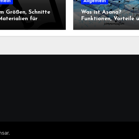
emein
Allgemein
m Größen, Schnitte
Was ist Asana?
aterialien für
Funktionen, Vorteile 
n-Sportbekleidung
Einsatz im
heidend sind
Projektmanagement
nsar
.