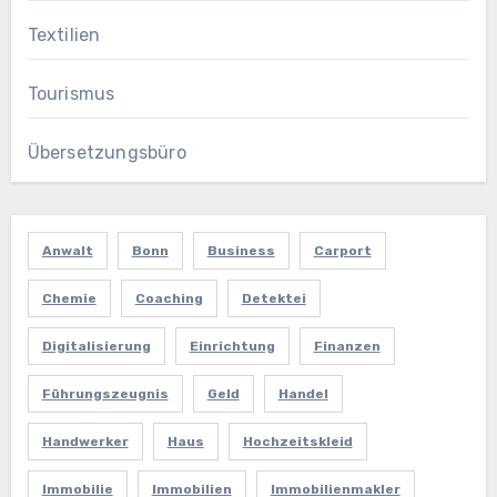
Textilien
Tourismus
Übersetzungsbüro
Anwalt
Bonn
Business
Carport
Chemie
Coaching
Detektei
Digitalisierung
Einrichtung
Finanzen
Führungszeugnis
Geld
Handel
Handwerker
Haus
Hochzeitskleid
Immobilie
Immobilien
Immobilienmakler