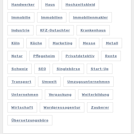
Handwerker
Haus
Hochzeitskleid
Immobilie
Immobilien
Immobilienmakler
Industrie
KFZ-Gutachter
Krankenhaus
Köln
Küche
Marketing
Messe
Metall
Notar
Pflegeheim
Privatdetektiv
Rente
Schweiz
SEO
Singlebörse
Start-Up
Transport
Umwelt
Umzugsunternehmen
Unternehmen
Verpackung
Weiterbildung
Wirtschaft
Wordpressagentur
Zauberer
Übersetzungsbüro