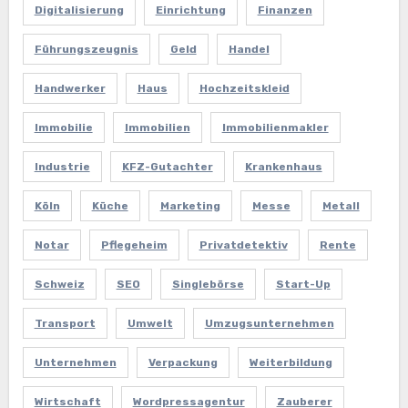
Digitalisierung
Einrichtung
Finanzen
Führungszeugnis
Geld
Handel
Handwerker
Haus
Hochzeitskleid
Immobilie
Immobilien
Immobilienmakler
Industrie
KFZ-Gutachter
Krankenhaus
Köln
Küche
Marketing
Messe
Metall
Notar
Pflegeheim
Privatdetektiv
Rente
Schweiz
SEO
Singlebörse
Start-Up
Transport
Umwelt
Umzugsunternehmen
Unternehmen
Verpackung
Weiterbildung
Wirtschaft
Wordpressagentur
Zauberer