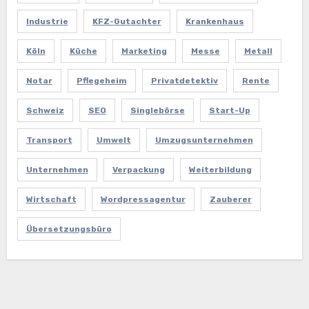
Industrie
KFZ-Gutachter
Krankenhaus
Köln
Küche
Marketing
Messe
Metall
Notar
Pflegeheim
Privatdetektiv
Rente
Schweiz
SEO
Singlebörse
Start-Up
Transport
Umwelt
Umzugsunternehmen
Unternehmen
Verpackung
Weiterbildung
Wirtschaft
Wordpressagentur
Zauberer
Übersetzungsbüro