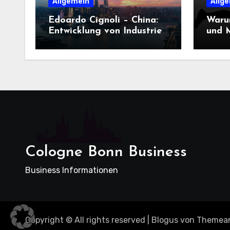
Allgemein
Allg
Edoardo Cignoli – China:
Waru
Entwicklung von Industrie,
und M
Innovation und
Dame
Technologie
entsc
Cologne Bonn Business
Business Informationen
Copyright © All rights reserved
|
Blogus
von
Themea