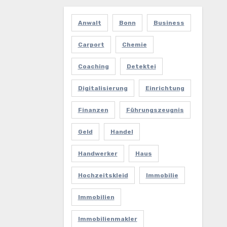
Anwalt
Bonn
Business
Carport
Chemie
Coaching
Detektei
Digitalisierung
Einrichtung
Finanzen
Führungszeugnis
Geld
Handel
Handwerker
Haus
Hochzeitskleid
Immobilie
Immobilien
Immobilienmakler