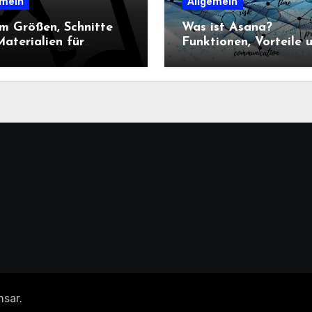
emein
Allgemein
m Größen, Schnitte
Was ist Asana?
aterialien für
Funktionen, Vorteile 
n-Sportbekleidung
Einsatz im
heidend sind
Projektmanagement
nsar
.