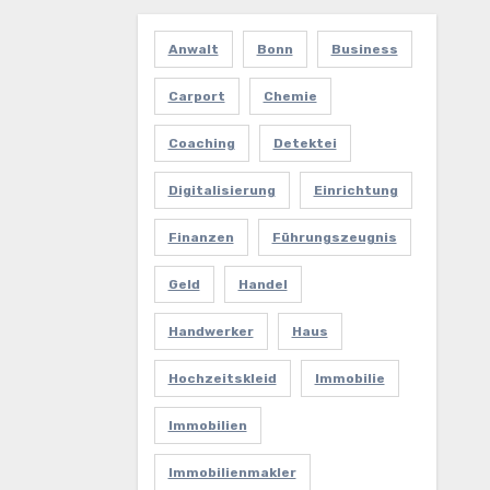
Anwalt
Bonn
Business
Carport
Chemie
Coaching
Detektei
Digitalisierung
Einrichtung
Finanzen
Führungszeugnis
Geld
Handel
Handwerker
Haus
Hochzeitskleid
Immobilie
Immobilien
Immobilienmakler