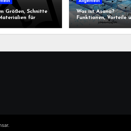
emein
Allgemein
m Größen, Schnitte
Was ist Asana?
aterialien für
Funktionen, Vorteile 
n-Sportbekleidung
Einsatz im
heidend sind
Projektmanagement
nsar
.