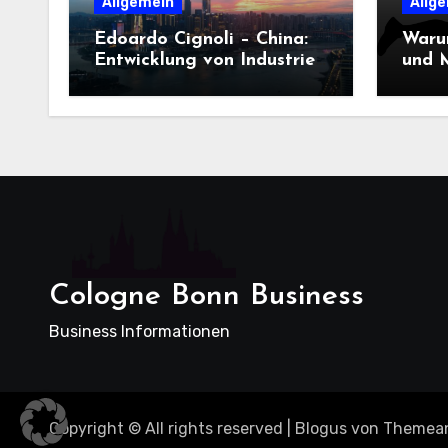
Allgemein
Allg
Edoardo Cignoli – China:
Waru
Entwicklung von Industrie,
und M
Innovation und
Dame
Technologie
entsc
Cologne Bonn Business
Business Informationen
Copyright © All rights reserved
|
Blogus
von
Themea