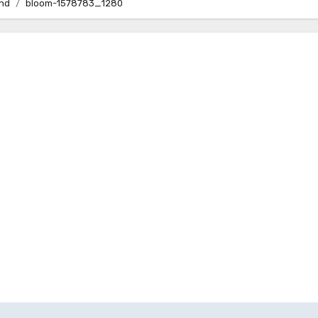
and
bloom-1578783_1280