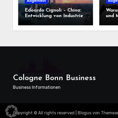
Allgemein
Allg
Edoardo Cignoli – China:
Waru
Entwicklung von Industrie,
und M
Innovation und
Dame
Technologie
entsc
Cologne Bonn Business
Business Informationen
Copyright © All rights reserved
|
Blogus
von
Themea