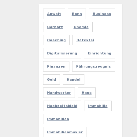
Anwalt
Bonn
Business
Carport
Chemie
Coaching
Detektei
Digitalisierung
Einrichtung
Finanzen
Führungszeugnis
Geld
Handel
Handwerker
Haus
Hochzeitskleid
Immobilie
Immobilien
Immobilienmakler