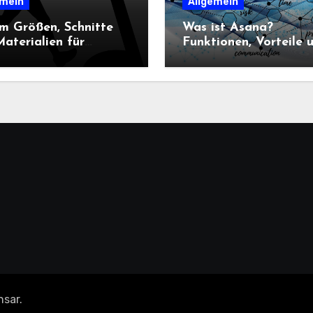
emein
Allgemein
m Größen, Schnitte
Was ist Asana?
aterialien für
Funktionen, Vorteile 
n-Sportbekleidung
Einsatz im
heidend sind
Projektmanagement
nsar
.