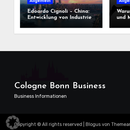
Allgemein
Allg
Edoardo Cignoli – China:
Waru
Entwicklung von Industrie,
und M
Innovation und
Dame
Technologie
entsc
Cologne Bonn Business
Business Informationen
Copyright © All rights reserved
|
Blogus
von
Themea