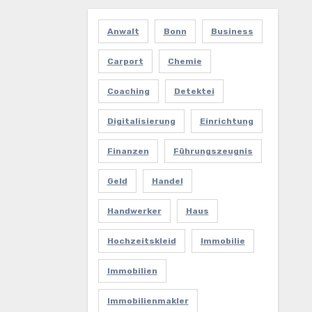
Anwalt
Bonn
Business
Carport
Chemie
Coaching
Detektei
Digitalisierung
Einrichtung
Finanzen
Führungszeugnis
Geld
Handel
Handwerker
Haus
Hochzeitskleid
Immobilie
Immobilien
Immobilienmakler