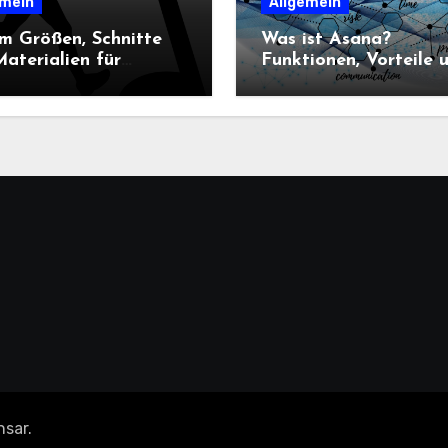
emein
Allgemein
m Größen, Schnitte
Was ist Asana?
aterialien für
Funktionen, Vorteile 
n-Sportbekleidung
Einsatz im
heidend sind
Projektmanagement
nsar
.