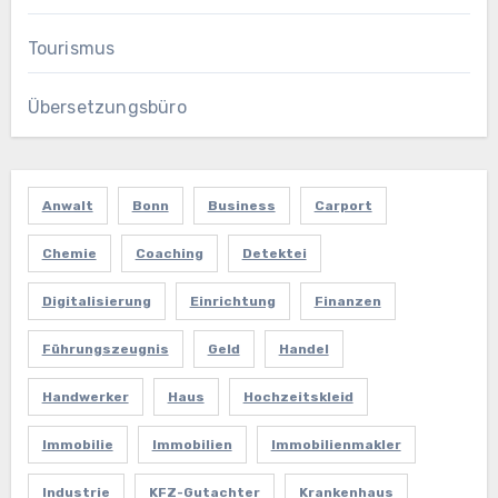
Tourismus
Übersetzungsbüro
Anwalt
Bonn
Business
Carport
Chemie
Coaching
Detektei
Digitalisierung
Einrichtung
Finanzen
Führungszeugnis
Geld
Handel
Handwerker
Haus
Hochzeitskleid
Immobilie
Immobilien
Immobilienmakler
Industrie
KFZ-Gutachter
Krankenhaus