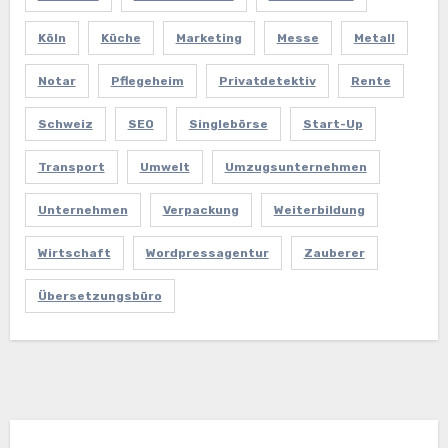
Köln
Küche
Marketing
Messe
Metall
Notar
Pflegeheim
Privatdetektiv
Rente
Schweiz
SEO
Singlebörse
Start-Up
Transport
Umwelt
Umzugsunternehmen
Unternehmen
Verpackung
Weiterbildung
Wirtschaft
Wordpressagentur
Zauberer
Übersetzungsbüro