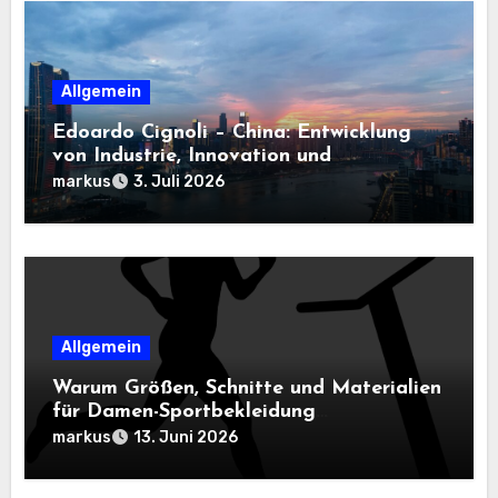
Allgemein
Edoardo Cignoli – China: Entwicklung
von Industrie, Innovation und
Technologie
markus
3. Juli 2026
Allgemein
Warum Größen, Schnitte und Materialien
für Damen-Sportbekleidung
entscheidend sind
markus
13. Juni 2026