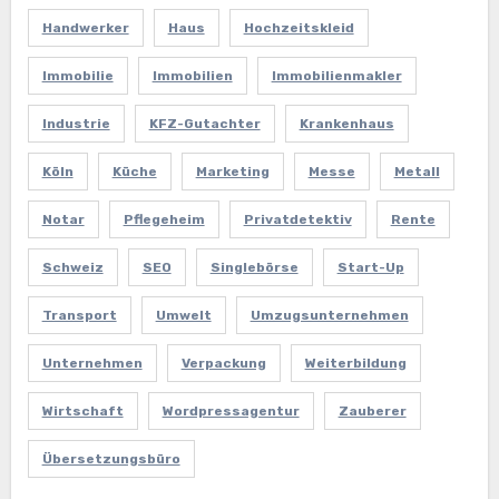
Handwerker
Haus
Hochzeitskleid
Immobilie
Immobilien
Immobilienmakler
Industrie
KFZ-Gutachter
Krankenhaus
Köln
Küche
Marketing
Messe
Metall
Notar
Pflegeheim
Privatdetektiv
Rente
Schweiz
SEO
Singlebörse
Start-Up
Transport
Umwelt
Umzugsunternehmen
Unternehmen
Verpackung
Weiterbildung
Wirtschaft
Wordpressagentur
Zauberer
Übersetzungsbüro