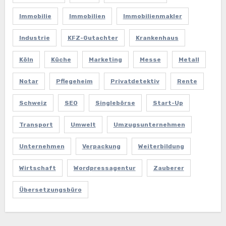
Immobilie
Immobilien
Immobilienmakler
Industrie
KFZ-Gutachter
Krankenhaus
Köln
Küche
Marketing
Messe
Metall
Notar
Pflegeheim
Privatdetektiv
Rente
Schweiz
SEO
Singlebörse
Start-Up
Transport
Umwelt
Umzugsunternehmen
Unternehmen
Verpackung
Weiterbildung
Wirtschaft
Wordpressagentur
Zauberer
Übersetzungsbüro