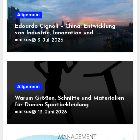
Allgemein
Edoardo Cignoli – China: Entwicklung
von Industrie, Innovation und
Technologie
markus
3. Juli 2026
Allgemein
Warum Größen, Schnitte und Materialien
für Damen-Sportbekleidung
entscheidend sind
markus
13. Juni 2026