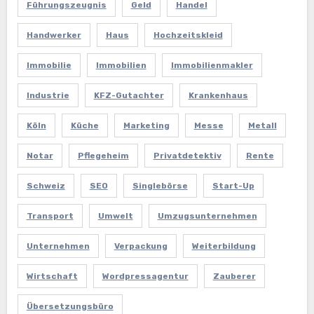
Führungszeugnis
Geld
Handel
Handwerker
Haus
Hochzeitskleid
Immobilie
Immobilien
Immobilienmakler
Industrie
KFZ-Gutachter
Krankenhaus
Köln
Küche
Marketing
Messe
Metall
Notar
Pflegeheim
Privatdetektiv
Rente
Schweiz
SEO
Singlebörse
Start-Up
Transport
Umwelt
Umzugsunternehmen
Unternehmen
Verpackung
Weiterbildung
Wirtschaft
Wordpressagentur
Zauberer
Übersetzungsbüro