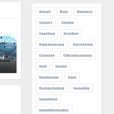
Anwalt
Bonn
Business
Carport
Chemie
Coaching
Detektei
Digitalisierung
Einrichtung
Finanzen
Führungszeugnis
nd
Geld
Handel
Handwerker
Haus
Hochzeitskleid
Immobilie
Immobilien
Immobilienmakler