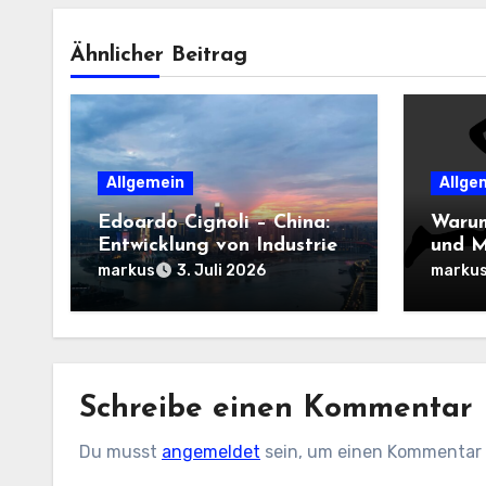
Ähnlicher Beitrag
Allgemein
Allge
Edoardo Cignoli – China:
Warum
Entwicklung von Industrie,
und M
Innovation und
Damen
markus
marku
3. Juli 2026
Technologie
entsc
Schreibe einen Kommentar
Du musst
angemeldet
sein, um einen Kommentar