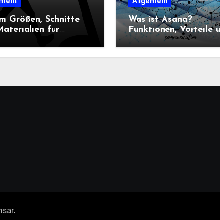
emein
Allgemein
m Größen, Schnitte
Was ist Asana?
aterialien für
Funktionen, Vorteile 
n-Sportbekleidung
Einsatz im
heidend sind
Projektmanagement
nsar
.