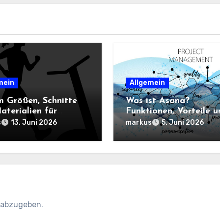
mein
Allgemein
 Größen, Schnitte
Was ist Asana?
aterialien für
Funktionen, Vorteile u
-Sportbekleidung
Einsatz im
s
markus
13. Juni 2026
5. Juni 2026
heidend sind
Projektmanagement
 abzugeben.