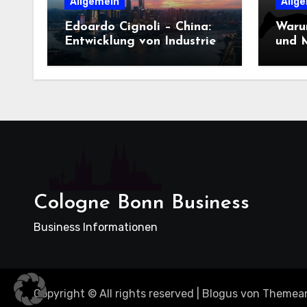
Allgemein
Allg
Edoardo Cignoli – China:
Waru
Entwicklung von Industrie,
und M
Innovation und
Dame
Technologie
entsc
Cologne Bonn Business
Business Informationen
Copyright © All rights reserved
|
Blogus
von
Themea