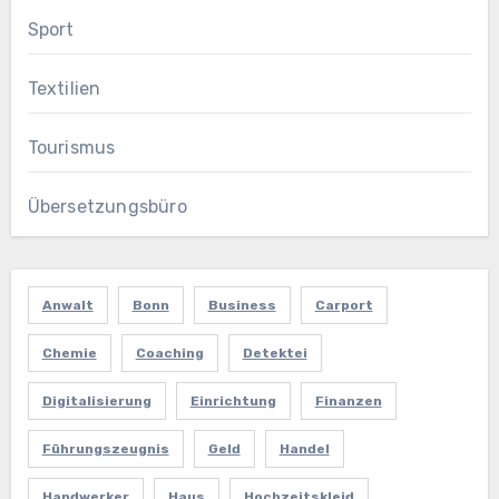
Sport
Textilien
Tourismus
Übersetzungsbüro
Anwalt
Bonn
Business
Carport
Chemie
Coaching
Detektei
Digitalisierung
Einrichtung
Finanzen
Führungszeugnis
Geld
Handel
Handwerker
Haus
Hochzeitskleid