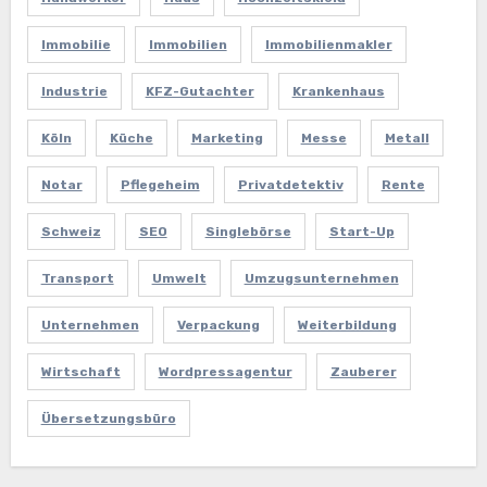
Immobilie
Immobilien
Immobilienmakler
Industrie
KFZ-Gutachter
Krankenhaus
Köln
Küche
Marketing
Messe
Metall
Notar
Pflegeheim
Privatdetektiv
Rente
Schweiz
SEO
Singlebörse
Start-Up
Transport
Umwelt
Umzugsunternehmen
Unternehmen
Verpackung
Weiterbildung
Wirtschaft
Wordpressagentur
Zauberer
Übersetzungsbüro