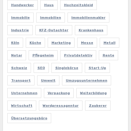
Handwerker
Haus
Hochzeitskleid
Immobilie
Immobilien
Immobilienmakler
Industrie
KFZ-Gutachter
Krankenhaus
Köln
Küche
Marketing
Messe
Metall
Notar
Pflegeheim
Privatdetektiv
Rente
Schweiz
SEO
Singlebörse
Start-Up
Transport
Umwelt
Umzugsunternehmen
Unternehmen
Verpackung
Weiterbildung
Wirtschaft
Wordpressagentur
Zauberer
Übersetzungsbüro