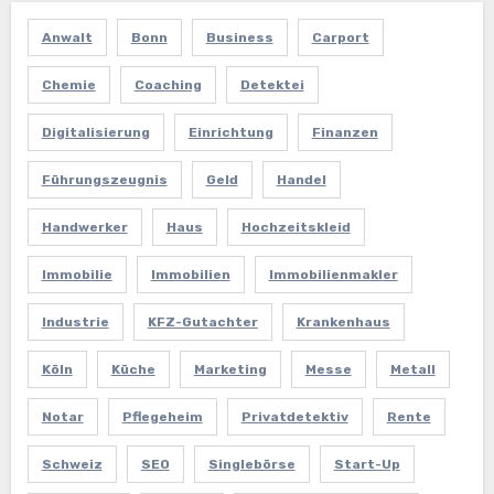
Anwalt
Bonn
Business
Carport
Chemie
Coaching
Detektei
Digitalisierung
Einrichtung
Finanzen
Führungszeugnis
Geld
Handel
Handwerker
Haus
Hochzeitskleid
Immobilie
Immobilien
Immobilienmakler
Industrie
KFZ-Gutachter
Krankenhaus
Köln
Küche
Marketing
Messe
Metall
Notar
Pflegeheim
Privatdetektiv
Rente
Schweiz
SEO
Singlebörse
Start-Up