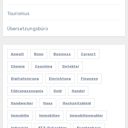
Tourismus
Übersetzungsbüro
Anwalt
Bonn
Business
Carport
Chemie
Coaching
Detektei
Digitalisierung
Einrichtung
Finanzen
Führungszeugnis
Geld
Handel
Handwerker
Haus
Hochzeitskleid
Immobilie
Immobilien
Immobilienmakler
Industrie
KFZ-Gutachter
Krankenhaus