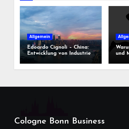
Allgemein
Allg
Edoardo Cignoli – China:
Waru
Entwicklung von Industrie,
und M
Innovation und
Dame
Technologie
entsc
Cologne Bonn Business