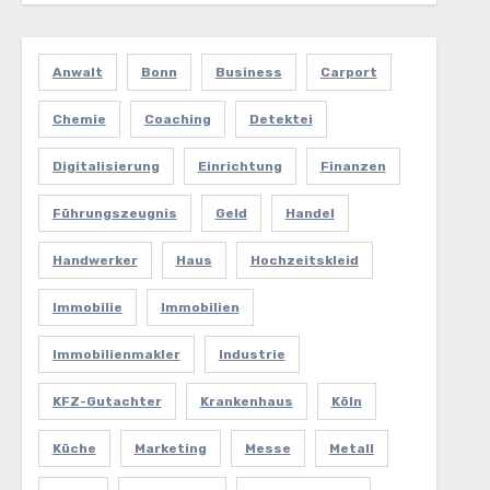
Anwalt
Bonn
Business
Carport
Chemie
Coaching
Detektei
Digitalisierung
Einrichtung
Finanzen
Führungszeugnis
Geld
Handel
Handwerker
Haus
Hochzeitskleid
Immobilie
Immobilien
Immobilienmakler
Industrie
KFZ-Gutachter
Krankenhaus
Köln
Küche
Marketing
Messe
Metall