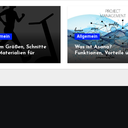
emein
Allgemein
m Größen, Schnitte
Was ist Asana?
aterialien für
Funktionen, Vorteile 
n-Sportbekleidung
Einsatz im
heidend sind
Projektmanagement