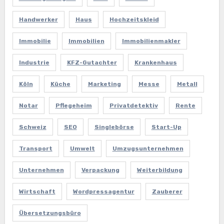
Handwerker
Haus
Hochzeitskleid
Immobilie
Immobilien
Immobilienmakler
Industrie
KFZ-Gutachter
Krankenhaus
Köln
Küche
Marketing
Messe
Metall
Notar
Pflegeheim
Privatdetektiv
Rente
Schweiz
SEO
Singlebörse
Start-Up
Transport
Umwelt
Umzugsunternehmen
Unternehmen
Verpackung
Weiterbildung
Wirtschaft
Wordpressagentur
Zauberer
Übersetzungsbüro