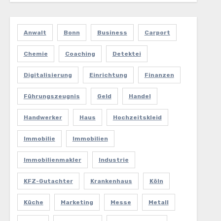
Anwalt
Bonn
Business
Carport
Chemie
Coaching
Detektei
Digitalisierung
Einrichtung
Finanzen
Führungszeugnis
Geld
Handel
Handwerker
Haus
Hochzeitskleid
Immobilie
Immobilien
Immobilienmakler
Industrie
KFZ-Gutachter
Krankenhaus
Köln
Küche
Marketing
Messe
Metall