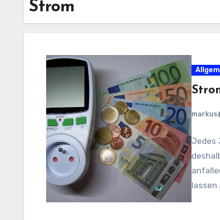
Strom
Allgem
Stro
markus
Jedes J
deshal
anfalle
lassen