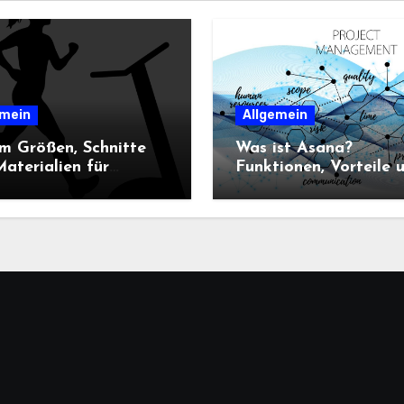
emein
Allgemein
m Größen, Schnitte
Was ist Asana?
aterialien für
Funktionen, Vorteile 
n-Sportbekleidung
Einsatz im
heidend sind
Projektmanagement