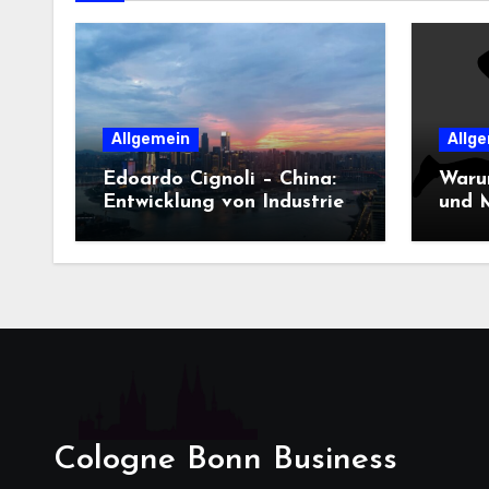
Allgemein
Allg
Edoardo Cignoli – China:
Waru
Entwicklung von Industrie,
und M
Innovation und
Dame
Technologie
entsc
Cologne Bonn Business