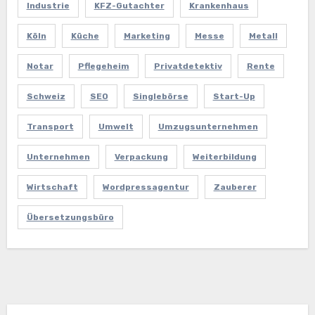
Industrie
KFZ-Gutachter
Krankenhaus
Köln
Küche
Marketing
Messe
Metall
Notar
Pflegeheim
Privatdetektiv
Rente
Schweiz
SEO
Singlebörse
Start-Up
Transport
Umwelt
Umzugsunternehmen
Unternehmen
Verpackung
Weiterbildung
Wirtschaft
Wordpressagentur
Zauberer
Übersetzungsbüro