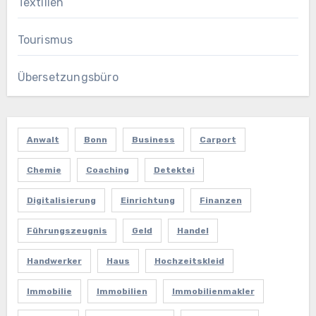
Textilien
Tourismus
Übersetzungsbüro
Anwalt
Bonn
Business
Carport
Chemie
Coaching
Detektei
Digitalisierung
Einrichtung
Finanzen
Führungszeugnis
Geld
Handel
Handwerker
Haus
Hochzeitskleid
Immobilie
Immobilien
Immobilienmakler