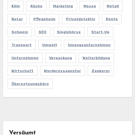
Köln
Küche
Marketing
Messe
Metall
Notar
Pflegeheim
Privatdetektiv
Rente
Schweiz
SEO
Singlebörse
Start-Up
Transport
Umwelt
Umzugsunternehmen
Unternehmen
Verpackung
Weiterbildung
Wirtschaft
Wordpressagentur
Zauberer
Übersetzungsbüro
Versäumt