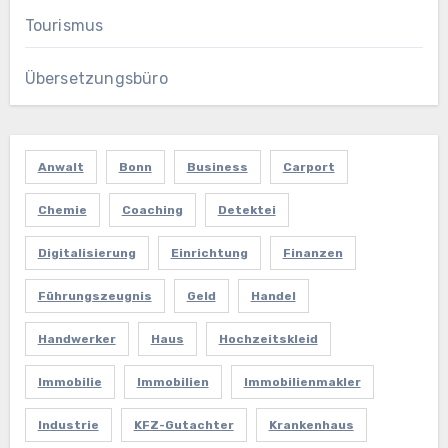
Tourismus
Übersetzungsbüro
Anwalt
Bonn
Business
Carport
Chemie
Coaching
Detektei
Digitalisierung
Einrichtung
Finanzen
Führungszeugnis
Geld
Handel
Handwerker
Haus
Hochzeitskleid
Immobilie
Immobilien
Immobilienmakler
Industrie
KFZ-Gutachter
Krankenhaus