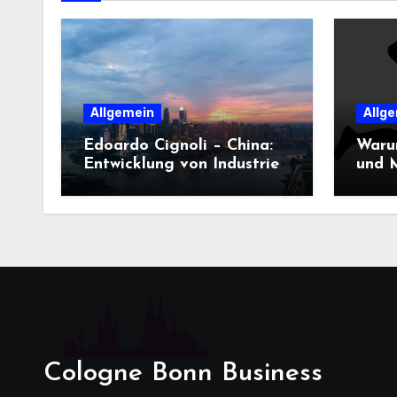
Allgemein
Allg
Edoardo Cignoli – China:
Waru
Entwicklung von Industrie,
und M
Innovation und
Dame
Technologie
entsc
Cologne Bonn Business