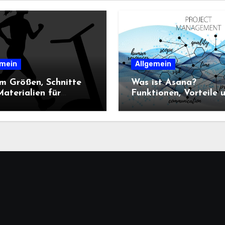
emein
Allgemein
m Größen, Schnitte
Was ist Asana?
aterialien für
Funktionen, Vorteile 
n-Sportbekleidung
Einsatz im
heidend sind
Projektmanagement