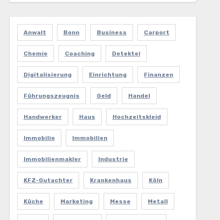
Anwalt
Bonn
Business
Carport
Chemie
Coaching
Detektei
Digitalisierung
Einrichtung
Finanzen
Führungszeugnis
Geld
Handel
Handwerker
Haus
Hochzeitskleid
Immobilie
Immobilien
Immobilienmakler
Industrie
KFZ-Gutachter
Krankenhaus
Köln
Küche
Marketing
Messe
Metall