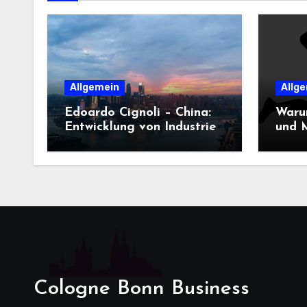
Allgemein
Allg
Edoardo Cignoli – China:
Waru
Entwicklung von Industrie,
und M
Innovation und
Dame
Technologie
entsc
Cologne Bonn Business