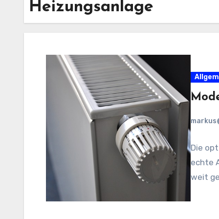
Heizungsanlage
Allgem
Mode
markus
Die opt
echte A
weit ge