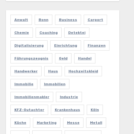
Anwalt
Bonn
Business
Carport
Chemie
Coaching
Detektei
Digitalisierung
Einrichtung
Finanzen
Führungszeugnis
Geld
Handel
Handwerker
Haus
Hochzeitskleid
Immobilie
Immobilien
Immobilienmakler
Industrie
KFZ-Gutachter
Krankenhaus
Köln
Küche
Marketing
Messe
Metall