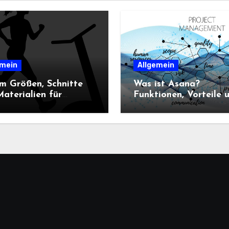
emein
Allgemein
m Größen, Schnitte
Was ist Asana?
aterialien für
Funktionen, Vorteile 
n-Sportbekleidung
Einsatz im
heidend sind
Projektmanagement