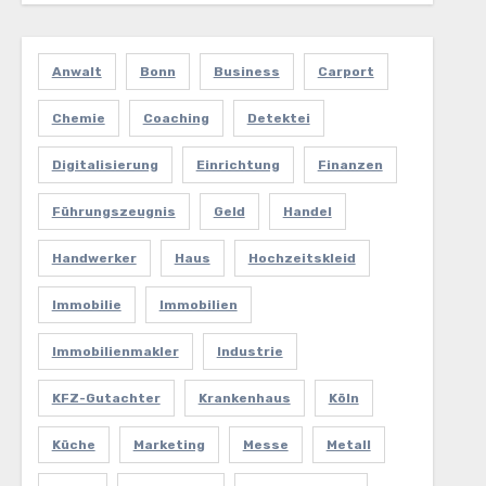
Anwalt
Bonn
Business
Carport
Chemie
Coaching
Detektei
Digitalisierung
Einrichtung
Finanzen
Führungszeugnis
Geld
Handel
Handwerker
Haus
Hochzeitskleid
Immobilie
Immobilien
Immobilienmakler
Industrie
KFZ-Gutachter
Krankenhaus
Köln
Küche
Marketing
Messe
Metall