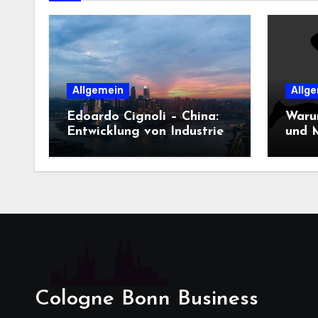
Allgemein
Allg
Edoardo Cignoli – China:
Waru
Entwicklung von Industrie,
und M
Innovation und
Dame
Technologie
entsc
Cologne Bonn Business