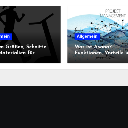
emein
Allgemein
m Größen, Schnitte
Was ist Asana?
aterialien für
Funktionen, Vorteile 
n-Sportbekleidung
Einsatz im
heidend sind
Projektmanagement