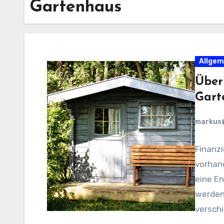
Gartenhaus
Allgem
Über
Gart
markus
Finanzi
vorhan
eine E
werden
versch