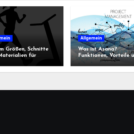
emein
Allgemein
m Größen, Schnitte
Was ist Asana?
aterialien für
Funktionen, Vorteile 
n-Sportbekleidung
Einsatz im
heidend sind
Projektmanagement