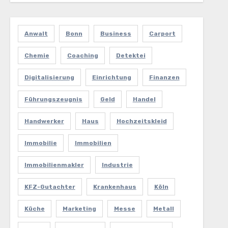
Anwalt
Bonn
Business
Carport
Chemie
Coaching
Detektei
Digitalisierung
Einrichtung
Finanzen
Führungszeugnis
Geld
Handel
Handwerker
Haus
Hochzeitskleid
Immobilie
Immobilien
Immobilienmakler
Industrie
KFZ-Gutachter
Krankenhaus
Köln
Küche
Marketing
Messe
Metall