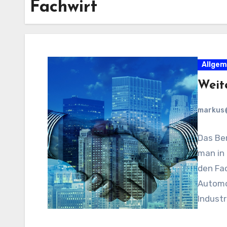
Fachwirt
Allgem
Weit
markus
Das Ber
man in
den Fac
Automo
Industr
stellt 