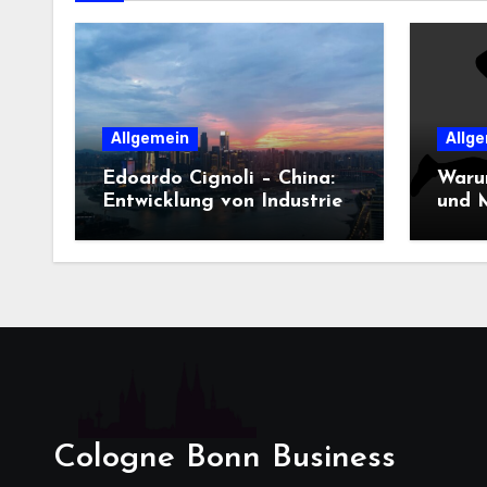
Allgemein
Allg
Edoardo Cignoli – China:
Waru
Entwicklung von Industrie,
und M
Innovation und
Dame
Technologie
entsc
Cologne Bonn Business