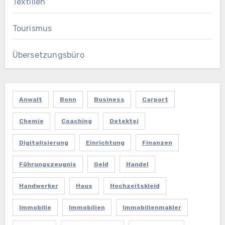
Textilien
Tourismus
Übersetzungsbüro
Anwalt
Bonn
Business
Carport
Chemie
Coaching
Detektei
Digitalisierung
Einrichtung
Finanzen
Führungszeugnis
Geld
Handel
Handwerker
Haus
Hochzeitskleid
Immobilie
Immobilien
Immobilienmakler