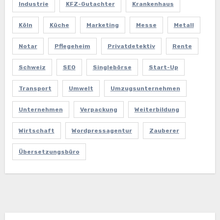
Industrie
KFZ-Gutachter
Krankenhaus
Köln
Küche
Marketing
Messe
Metall
Notar
Pflegeheim
Privatdetektiv
Rente
Schweiz
SEO
Singlebörse
Start-Up
Transport
Umwelt
Umzugsunternehmen
Unternehmen
Verpackung
Weiterbildung
Wirtschaft
Wordpressagentur
Zauberer
Übersetzungsbüro