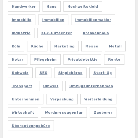
Handwerker
Haus
Hochzeitskleid
Immobilie
Immobilien
Immobilienmakler
Industrie
KFZ-Gutachter
Krankenhaus
Köln
Küche
Marketing
Messe
Metall
Notar
Pflegeheim
Privatdetektiv
Rente
Schweiz
SEO
Singlebörse
Start-Up
Transport
Umwelt
Umzugsunternehmen
Unternehmen
Verpackung
Weiterbildung
Wirtschaft
Wordpressagentur
Zauberer
Übersetzungsbüro