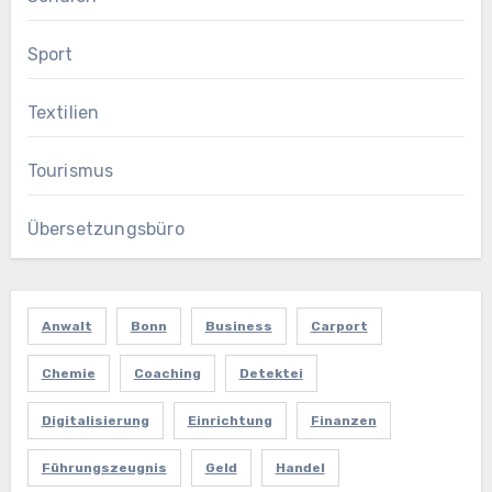
Sport
Textilien
Tourismus
Übersetzungsbüro
Anwalt
Bonn
Business
Carport
Chemie
Coaching
Detektei
Digitalisierung
Einrichtung
Finanzen
Führungszeugnis
Geld
Handel