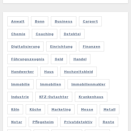
Anwalt
Bonn
Business
Carport
Chemie
Coaching
Detektei
Digitalisierung
Einrichtung
Finanzen
Führungszeugnis
Geld
Handel
Handwerker
Haus
Hochzeitskleid
Immobilie
Immobilien
Immobilienmakler
Industrie
KFZ-Gutachter
Krankenhaus
Köln
Küche
Marketing
Messe
Metall
Notar
Pflegeheim
Privatdetektiv
Rente